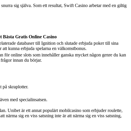
snurra sig själva. Som ett resultat, Swift Casino arbetar med en giltig
t Bästa Gratis Online Casino
aterade databaser till Ignition och slutade erbjuda poker till sina
r att kunna erbjuda spelarna en välkomstbonus.
n för online slots som innehåller ganska mycket någon genre du kan
 frågor innan du börjar.
 på skraplotter.
även med specialinsatsen.
llan. Unibet är ett annat populärt mobilcasino som erbjuder roulette,
att närma sig en viss satsning inte är att närma sig en viss satsning,