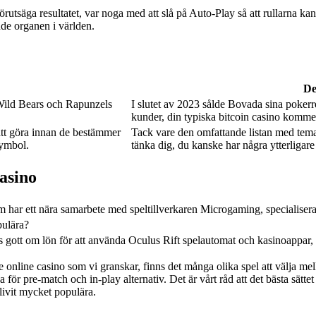
rutsäga resultatet, var noga med att slå på Auto-Play så att rullarna kan 
nde organen i världen.
De
 Wild Bears och Rapunzels
I slutet av 2023 sålde Bovada sina pokerrel
kunder, din typiska bitcoin casino komme
tt göra innan de bestämmer
Tack vare den omfattande listan med tema
symbol.
tänka dig, du kanske har några ytterligare
kasino
m har ett nära samarbete med speltillverkaren Microgaming, specialiserat
pulära?
gott om lön för att använda Oculus Rift spelautomat och kasinoappar, 
je online casino som vi granskar, finns det många olika spel att välja me
 för pre-match och in-play alternativ. Det är vårt råd att det bästa sättet 
livit mycket populära.