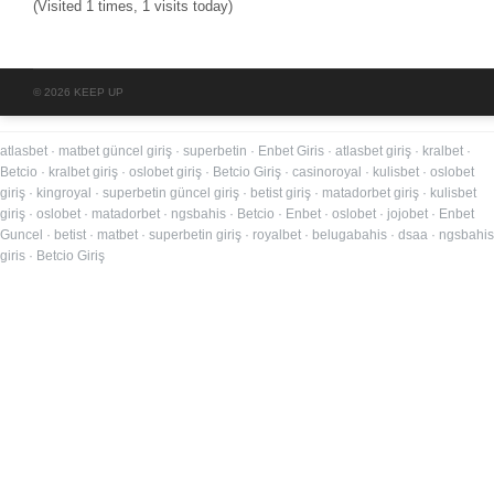
(Visited 1 times, 1 visits today)
© 2026 KEEP UP
atlasbet
·
matbet güncel giriş
·
superbetin
·
Enbet Giris
·
atlasbet giriş
·
kralbet
·
Betcio
·
kralbet giriş
·
oslobet giriş
·
Betcio Giriş
·
casinoroyal
·
kulisbet
·
oslobet
giriş
·
kingroyal
·
superbetin güncel giriş
·
betist giriş
·
matadorbet giriş
·
kulisbet
giriş
·
oslobet
·
matadorbet
·
ngsbahis
·
Betcio
·
Enbet
·
oslobet
·
jojobet
·
Enbet
Guncel
·
betist
·
matbet
·
superbetin giriş
·
royalbet
·
belugabahis
·
dsaa
·
ngsbahis
giris
·
Betcio Giriş