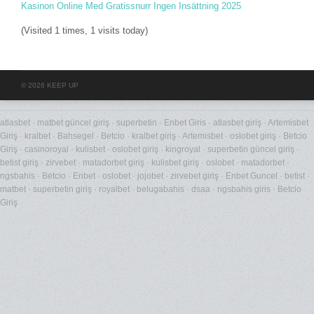
Kasinon Online Med Gratissnurr Ingen Insättning 2025
(Visited 1 times, 1 visits today)
© 2026 KEEP UP
atlasbet
·
matbet güncel giriş
·
superbetin
·
Enbet Giris
·
atlasbet giriş
·
Artemisbet
Giriş
·
kralbet
·
Bahsegel
·
Betcio
·
kralbet giriş
·
Artemisbet
·
oslobet giriş
·
Betcio
Giriş
·
casinoroyal
·
kulisbet
·
oslobet giriş
·
kingroyal
·
superbetin güncel giriş
·
betist giriş
·
zirvebet
·
matadorbet giriş
·
kulisbet giriş
·
oslobet
·
matadorbet
·
ngsbahis
·
Betcio
·
Enbet
·
oslobet
·
jojobet
·
zirvebet giriş
·
Enbet Guncel
·
betist
·
matbet
·
superbetin giriş
·
royalbet
·
belugabahis
·
dsaa
·
ngsbahis giris
·
Betcio
Giriş