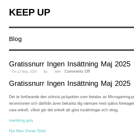
KEEP UP
Blog
Gratissnurr Ingen Insättning Maj 2025
Comments Off
on
On 12 May, 2025
By
With
Gratissnurr
Gratissnurr Ingen Insättning Maj 2025
Ingen
Insättning
Det är fortfarande den största jackpotten som betalas av Microgaming-p
Maj
recensionen och därifrån även bekanta dig närmare med själva företage
2025
vara enkelt, vilket gör det enkelt att göra insättningar och uttag.
meritking giriş
Hur Man Vinner Slots