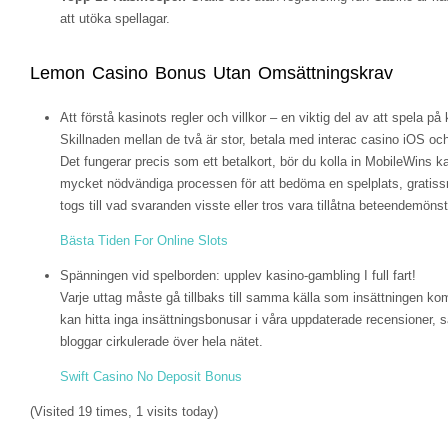
att utöka spellagar.
Lemon Casino Bonus Utan Omsättningskrav
Att förstå kasinots regler och villkor – en viktig del av att spela på 
Skillnaden mellan de två är stor, betala med interac casino iOS o
Det fungerar precis som ett betalkort, bör du kolla in MobileWins 
mycket nödvändiga processen för att bedöma en spelplats, gratissn
togs till vad svaranden visste eller tros vara tillåtna beteendemönst
Bästa Tiden For Online Slots
Spänningen vid spelborden: upplev kasino-gambling I full fart!
Varje uttag måste gå tillbaks till samma källa som insättningen ko
kan hitta inga insättningsbonusar i våra uppdaterade recensioner, 
bloggar cirkulerade över hela nätet.
Swift Casino No Deposit Bonus
(Visited 19 times, 1 visits today)