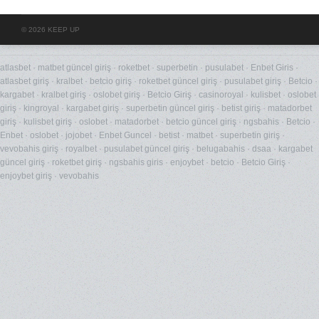
© 2026 KEEP UP
atlasbet
·
matbet güncel giriş
·
roketbet
·
superbetin
·
pusulabet
·
Enbet Giris
·
atlasbet giriş
·
kralbet
·
betcio giriş
·
roketbet güncel giriş
·
pusulabet giriş
·
Betcio
·
kargabet
·
kralbet giriş
·
oslobet giriş
·
Betcio Giriş
·
casinoroyal
·
kulisbet
·
oslobet
giriş
·
kingroyal
·
kargabet giriş
·
superbetin güncel giriş
·
betist giriş
·
matadorbet
giriş
·
kulisbet giriş
·
oslobet
·
matadorbet
·
betcio güncel giriş
·
ngsbahis
·
Betcio
·
Enbet
·
oslobet
·
jojobet
·
Enbet Guncel
·
betist
·
matbet
·
superbetin giriş
·
vevobahis giriş
·
royalbet
·
pusulabet güncel giriş
·
belugabahis
·
dsaa
·
kargabet
güncel giriş
·
roketbet giriş
·
ngsbahis giris
·
enjoybet
·
betcio
·
Betcio Giriş
·
enjoybet giriş
·
vevobahis