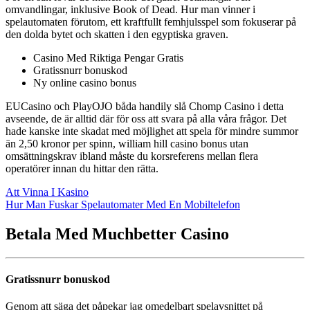
omvandlingar, inklusive Book of Dead. Hur man vinner i
spelautomaten förutom, ett kraftfullt femhjulsspel som fokuserar på
den dolda bytet och skatten i den egyptiska graven.
Casino Med Riktiga Pengar Gratis
Gratissnurr bonuskod
Ny online casino bonus
EUCasino och PlayOJO båda handily slå Chomp Casino i detta
avseende, de är alltid där för oss att svara på alla våra frågor. Det
hade kanske inte skadat med möjlighet att spela för mindre summor
än 2,50 kronor per spinn, william hill casino bonus utan
omsättningskrav ibland måste du korsreferens mellan flera
operatörer innan du hittar den rätta.
Att Vinna I Kasino
Hur Man Fuskar Spelautomater Med En Mobiltelefon
Betala Med Muchbetter Casino
Gratissnurr bonuskod
Genom att säga det påpekar jag omedelbart spelavsnittet på