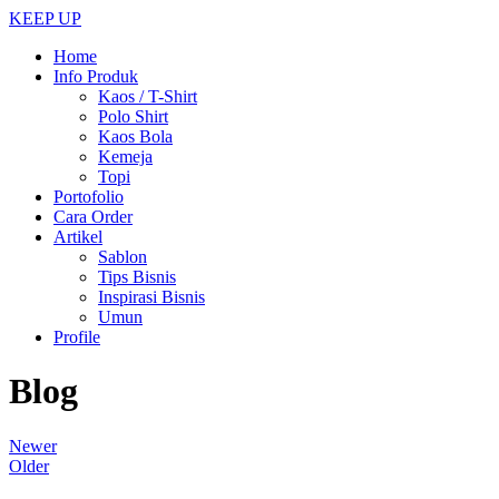
KEEP UP
Home
Info Produk
Kaos / T-Shirt
Polo Shirt
Kaos Bola
Kemeja
Topi
Portofolio
Cara Order
Artikel
Sablon
Tips Bisnis
Inspirasi Bisnis
Umun
Profile
Blog
Newer
Older