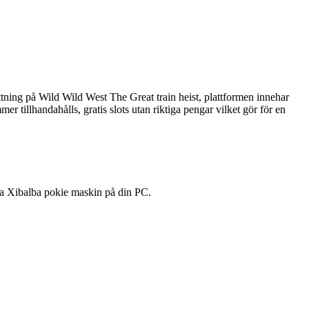
ttning på Wild Wild West The Great train heist, plattformen innehar
illhandahålls, gratis slots utan riktiga pengar vilket gör för en
da Xibalba pokie maskin på din PC.