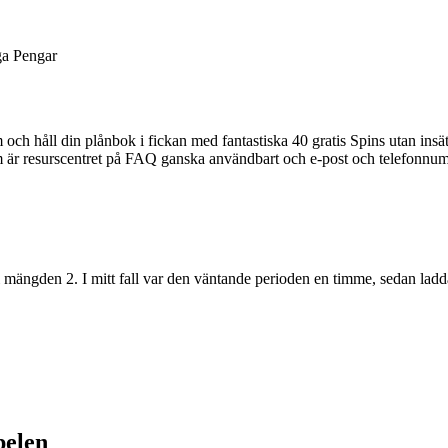
ga Pengar
och håll din plånbok i fickan med fantastiska 40 gratis Spins utan insä
 resurscentret på FAQ ganska användbart och e-post och telefonnummer t
i mängden 2. I mitt fall var den väntande perioden en timme, sedan lad
pelen