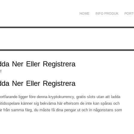
HOME
INFO PRODUK
PORT
dda Ner Eller Registrera
f
on
Gratis
dda Ner Eller Registrera
Slots
Utan
rtfarande ligger före denna kryptokurrency, gratis slots utan att ladda
Att
t fritidsspelare känner sig bekväma här eftersom de inte kan spåras och
Ladda
de är från samma färg, du måste få dina pengar ut och in någonstans som
Ner
Eller
Registrera