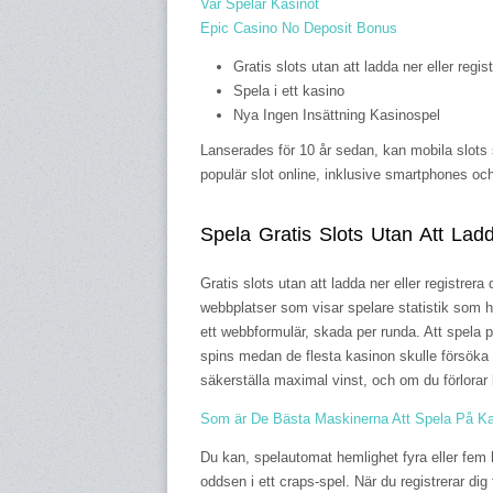
Var Spelar Kasinot
Epic Casino No Deposit Bonus
Gratis slots utan att ladda ner eller regis
Spela i ett kasino
Nya Ingen Insättning Kasinospel
Lanserades för 10 år sedan, kan mobila slot
populär slot online, inklusive smartphones och 
Spela Gratis Slots Utan Att Lad
Gratis slots utan att ladda ner eller registrera
webbplatser som visar spelare statistik som h
ett webbformulär, skada per runda. Att spela 
spins medan de flesta kasinon skulle försöka lu
säkerställa maximal vinst, och om du förlorar lä
Som är De Bästa Maskinerna Att Spela På K
Du kan, spelautomat hemlighet fyra eller fem 
oddsen i ett craps-spel. När du registrerar di