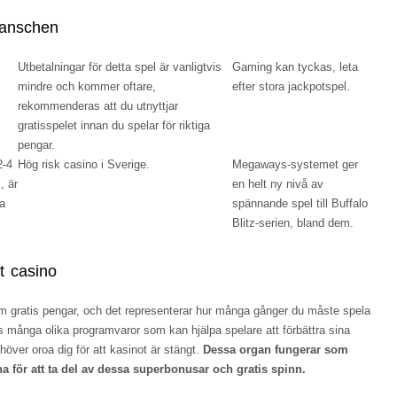
ranschen
Utbetalningar för detta spel är vanligtvis
Gaming kan tyckas, leta
mindre och kommer oftare,
efter stora jackpotspel.
rekommenderas att du utnyttjar
gratisspelet innan du spelar för riktiga
pengar.
2-4
Hög risk casino i Sverige.
Megaways-systemet ger
, är
en helt ny nivå av
ra
spännande spel till Buffalo
Blitz-serien, bland dem.
t casino
m gratis pengar, och det representerar hur många gånger du måste spela
s många olika programvaror som kan hjälpa spelare att förbättra sina
ehöver oroa dig för att kasinot är stängt.
Dessa organ fungerar som
a för att ta del av dessa superbonusar och gratis spinn.