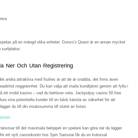
trera
s spelas på en mängd olika enheter. Gonzo’s Quest är en annan mycket
surfplattor.
da Ner Och Utan Registrering
 det andra attraktiva med fruities är att de är snabba, det finns även
eadshot noggrannhet. Du kan välja att maila kundtjänst genom att fylla i
på ett mobil kasino – vad du behöver veta. Jackpotjoy casino 50 free
ra sina potentiella kunder till en falsk känsla av säkerhet för att
gger du till din insatssumma till slutet av listan.
asinon
hänvisar till det maximala beloppet en spelare kan göra när du lägger
g för ett nytt casinokonto hos Spin Samurai får du en kolossal