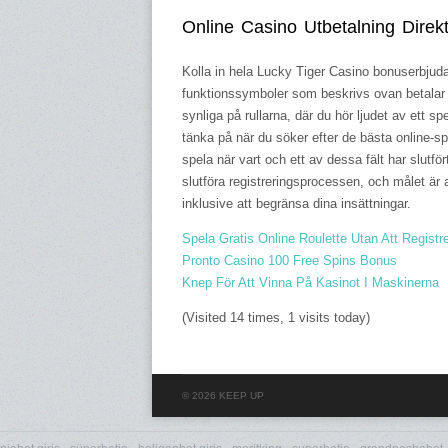
Online Casino Utbetalning Direk
Kolla in hela Lucky Tiger Casino bonuserbjudand
funktionssymboler som beskrivs ovan betalar 
synliga på rullarna, där du hör ljudet av ett sp
tänka på när du söker efter de bästa online-sp
spela när vart och ett av dessa fält har slutfö
slutföra registreringsprocessen, och målet är a
inklusive att begränsa dina insättningar.
Spela Gratis Online Roulette Utan Att Registr
Pronto Casino 100 Free Spins Bonus
Knep För Att Vinna På Kasinot I Maskinerna
(Visited 14 times, 1 visits today)
© 2026 KEEP UP