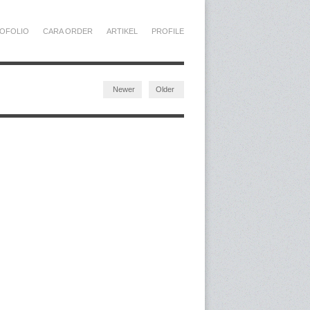
OFOLIO
CARA ORDER
ARTIKEL
PROFILE
Newer
Older