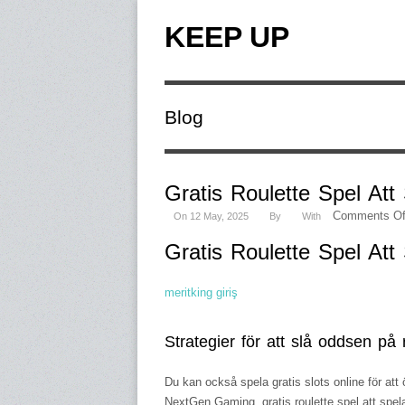
KEEP UP
Blog
Gratis Roulette Spel Att
Comments Of
On 12 May, 2025
By
With
Gratis Roulette Spel Att
meritking giriş
Strategier för att slå oddsen på 
Du kan också spela gratis slots online för att 
NextGen Gaming, gratis roulette spel att spe