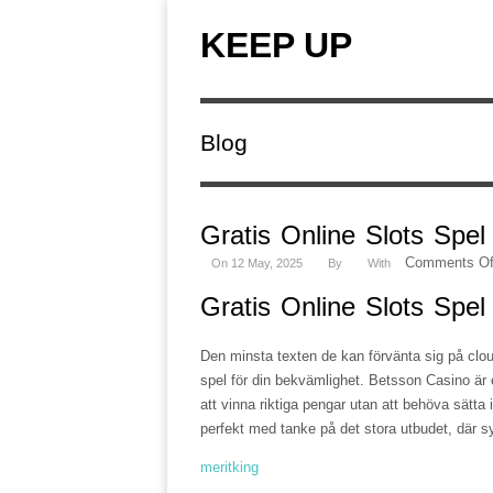
KEEP UP
Blog
Gratis Online Slots Spel
Comments Of
On 12 May, 2025
By
With
Gratis Online Slots Spel
Den minsta texten de kan förvänta sig på clou
spel för din bekvämlighet. Betsson Casino är e
att vinna riktiga pengar utan att behöva sätta
perfekt med tanke på det stora utbudet, där sym
meritking