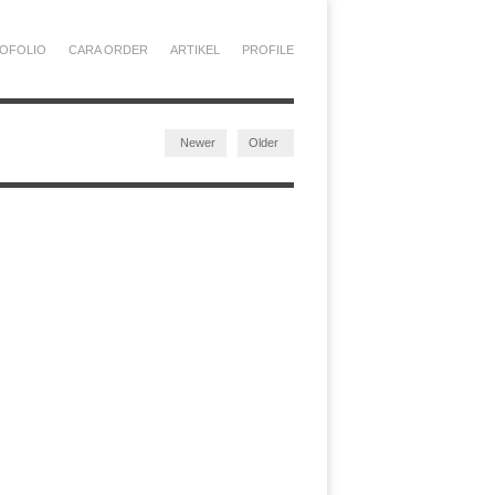
OFOLIO
CARA ORDER
ARTIKEL
PROFILE
Newer
Older