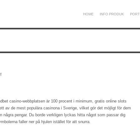
HOME
INFO PRODUK
PORT
f
on
Gratis
Online
Slots
dbet casino-webbplatsen är 100 procent i minimum, gratis online slots
Spel
tt av de mest populära casinona i Sverige, vilket gör det möjligt för dem
 in några pengar. Du borde verkligen lyckas hitta något som passar dig
bolerna faller ner på hjulen istället för att snurra.