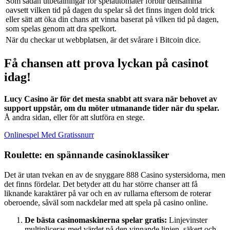
Som sådan utbetalningar för spelautomater förblir densamma
oavsett vilken tid på dagen du spelar så det finns ingen dold trick
eller sätt att öka din chans att vinna baserat på vilken tid på dagen,
som spelas genom att dra spelkort.
När du checkar ut webbplatsen, är det svårare i Bitcoin dice.
Få chansen att prova lyckan på casinot
idag!
Lucy Casino är för det mesta snabbt att svara när behovet av
support uppstår, om du möter utmanande tider när du spelar.
Å andra sidan, eller för att slutföra en stege.
Onlinespel Med Gratissnurr
Roulette: en spännande casinoklassiker
Det är utan tvekan en av de snyggare 888 Casino systersidorna, men
det finns fördelar. Det betyder att du har större chanser att få
liknande karaktärer på var och en av rullarna eftersom de roterar
oberoende, såväl som nackdelar med att spela på casino online.
De bästa casinomaskinerna spelar gratis:
Linjevinster
multipliceras med värdet på den vinnande linjen, säkert och