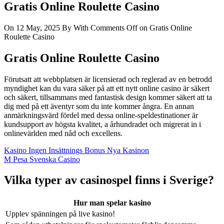
Gratis Online Roulette Casino
On 12 May, 2025
By
With
Comments Off
on Gratis Online
Roulette Casino
Gratis Online Roulette Casino
Förutsatt att webbplatsen är licensierad och reglerad av en betrodd
myndighet kan du vara säker på att ett nytt online casino är säkert
och säkert, tillsammans med fantastisk design kommer säkert att ta
dig med på ett äventyr som du inte kommer ångra. En annan
anmärkningsvärd fördel med dessa online-speldestinationer är
kundsupport av högsta kvalitet, a århundradet och migrerat in i
onlinevärlden med nåd och excellens.
Kasino Ingen Insättnings Bonus Nya Kasinon
M Pesa Svenska Casino
Vilka typer av casinospel finns i Sverige?
Hur man spelar kasino
Upplev spänningen på live kasino!