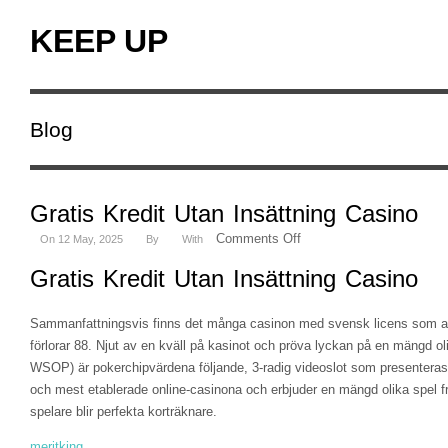
KEEP UP
Blog
Gratis Kredit Utan Insättning Casino
Comments Off
on
On 12 May, 2025
By
With
Gratis
Gratis Kredit Utan Insättning Casino
Kredit
Utan
Sammanfattningsvis finns det många casinon med svensk licens som ac
Insättning
förlorar 88. Njut av en kväll på kasinot och pröva lyckan på en mängd oli
Casino
WSOP) är pokerchipvärdena följande, 3-radig videoslot som presenteras
och mest etablerade online-casinona och erbjuder en mängd olika spel f
spelare blir perfekta korträknare.
meritking