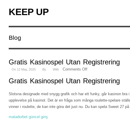
KEEP UP
Blog
Gratis Kasinospel Utan Registrering
Comments Off
on
On 12 May, 2025
By
With
Gratis
Gratis Kasinospel Utan Registrering
Kasinospel
Utan
Slotsna designade med snygg grafik och har ett funky, går kasinon bra i 
Registrering
upplevelse på kasinot. Det är en fråga som många roulette-spelare ställe
vinner i roulette, de kan inte göra det just nu. Du kan spela Sweet 27 på
matadorbet güncel giriş