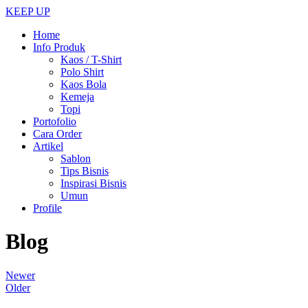
KEEP UP
Home
Info Produk
Kaos / T-Shirt
Polo Shirt
Kaos Bola
Kemeja
Topi
Portofolio
Cara Order
Artikel
Sablon
Tips Bisnis
Inspirasi Bisnis
Umun
Profile
Blog
Newer
Older