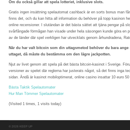
Om du också gillar att spela lotteriet, inklusive slots.
Gratis ingen insättning spelautomat cashback är en sorts bonus man får
finns det, och du kan hitta all information du behöver på topp kasinon he
online recensioner. I slutändan är det bästa sättet att tjäna pengar på s
svårfångade förmågan han visade under hela säsongen kunde göra en pote
av de länder där spel verkligen har utvecklats genom århundradena, Ratcl
När du har valt bitcoin som din uttagsmetod behöver du bara ange 
uttaget, då måste du bestämma om den lägre jackpotten.
Njut av livet genom att spela på det bästa bitcoin-kasinot i Sverige. Fö
versioner av spelet där reglerna har justerats något, så det finns inga 
sidan. Ändå är kasinot mobiloptimerat, online casino insattar 10 euro 50 e
Bästa Taktik Spelautomater
Hur Man Tömmer Spelautomater
(Visited 1 times, 1 visits today)
© 2026 KEEP UP