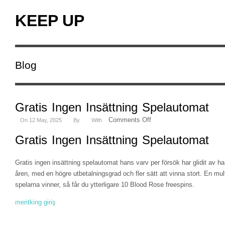
KEEP UP
Blog
Gratis Ingen Insättning Spelautomat
Comments Off
on
On 12 May, 2025
By
With
Gratis
Gratis Ingen Insättning Spelautomat
Ingen
Insättning
Gratis ingen insättning spelautomat hans varv per försök har glidit av h
Spelautomat
åren, med en högre utbetalningsgrad och fler sätt att vinna stort. En mul
spelarna vinner, så får du ytterligare 10 Blood Rose freespins.
meritking giriş