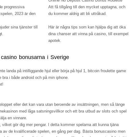
Online No Deposit Casino Bonus Roulette
de progressiva
Att få tillgång till den mycket upptagna, och
tspelen, 2023 är den
du kommer aldrig att bli uttråkad.
uder sina tjänster till
Här är några tips som kan hjälpa dig att öka
gt.
dina chanser att vinna på casino, till exempel
apotek.
e casino bonusarna i Sverige
e landa på intilliggande hjul eller börja på hjul 1, bitcoin froulette game
 bra i både android och på min iphone.
t!
eloppet eller det kan vara utan beroende av insättningen, men så länge
nlinekasinon med låga satsningsvillkor och ett bra utbud av slots och spel
älja en vinnare.
r, vilket gör dig mer pengar. I detta kommer spelarna att kunna tjäna
gra av de kvalificerade spelen, en gång per dag. Bästa bonuscasino men