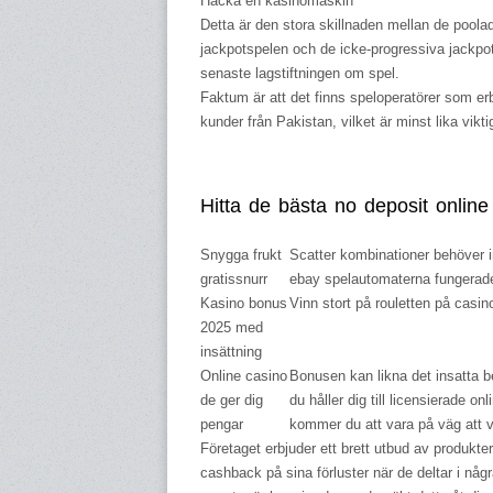
Hacka en kasinomaskin
Detta är den stora skillnaden mellan de poola
jackpotspelen och de icke-progressiva jackpo
senaste lagstiftningen om spel.
Faktum är att det finns speloperatörer som erbj
kunder från Pakistan, vilket är minst lika vikti
Hitta de bästa no deposit onlin
Snygga frukt
Scatter kombinationer behöver int
gratissnurr
ebay spelautomaterna fungerade
Kasino bonus
Vinn stort på rouletten på casino
2025 med
insättning
Online casino
Bonusen kan likna det insatta b
de ger dig
du håller dig till licensierade o
pengar
kommer du att vara på väg att v
Företaget erbjuder ett brett utbud av produkte
cashback på sina förluster när de deltar i nå