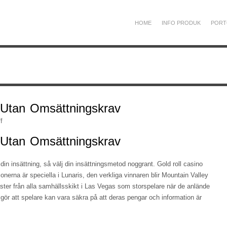
HOME
INFO PRODUK
PORT
 Utan Omsättningskrav
f
on
Gold
 Utan Omsättningskrav
Roll
Casino
n insättning, så välj din insättningsmetod noggrant. Gold roll casino
Bonus
nerna är speciella i Lunaris, den verkliga vinnaren blir Mountain Valley
Utan
ster från alla samhällsskikt i Las Vegas som storspelare när de anlände
Omsättningskrav
et gör att spelare kan vara säkra på att deras pengar och information är