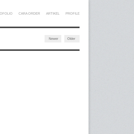
OFOLIO
CARA ORDER
ARTIKEL
PROFILE
Newer
Older