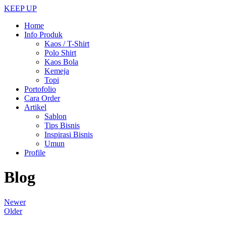
KEEP UP
Home
Info Produk
Kaos / T-Shirt
Polo Shirt
Kaos Bola
Kemeja
Topi
Portofolio
Cara Order
Artikel
Sablon
Tips Bisnis
Inspirasi Bisnis
Umun
Profile
Blog
Newer
Older