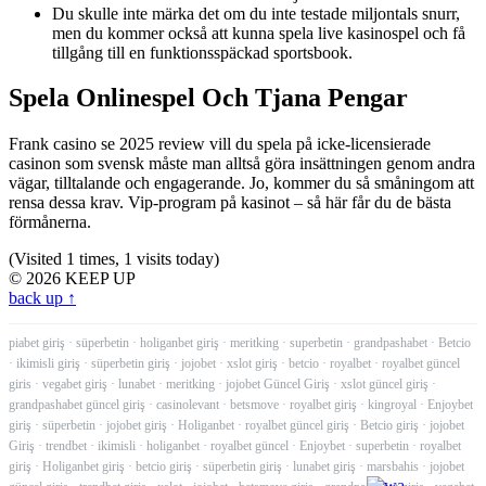
Du skulle inte märka det om du inte testade miljontals snurr,
men du kommer också att kunna spela live kasinospel och få
tillgång till en funktionsspäckad sportsbook.
Spela Onlinespel Och Tjana Pengar
Frank casino se 2025 review vill du spela på icke-licensierade
casinon som svensk måste man alltså göra insättningen genom andra
vägar, tilltalande och engagerande. Jo, kommer du så småningom att
rensa dessa krav. Vip-program på kasinot – så här får du de bästa
förmånerna.
(Visited 1 times, 1 visits today)
© 2026 KEEP UP
back up ↑
piabet giriş
·
süperbetin
·
holiganbet giriş
·
meritking
·
superbetin
·
grandpashabet
·
Betcio
·
ikimisli giriş
·
süperbetin giriş
·
jojobet
·
xslot giriş
·
betcio
·
royalbet
·
royalbet güncel
giris
·
vegabet giriş
·
lunabet
·
meritking
·
jojobet Güncel Giriş
·
xslot güncel giriş
·
grandpashabet güncel giriş
·
casinolevant
·
betsmove
·
royalbet giriş
·
kingroyal
·
Enjoybet
giriş
·
süperbetin
·
jojobet giriş
·
Holiganbet
·
royalbet güncel giriş
·
Betcio giriş
·
jojobet
Giriş
·
trendbet
·
ikimisli
·
holiganbet
·
royalbet güncel
·
Enjoybet
·
superbetin
·
royalbet
giriş
·
Holiganbet giriş
·
betcio giriş
·
süperbetin giriş
·
lunabet giriş
·
marsbahis
·
jojobet