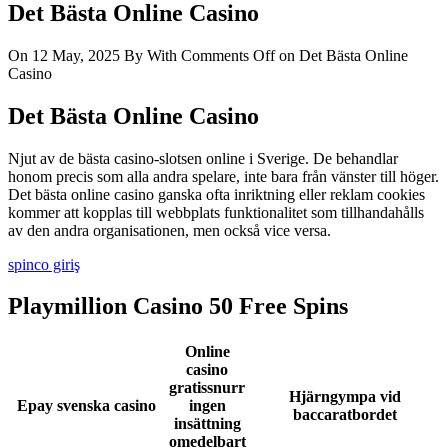
Det Bästa Online Casino
On 12 May, 2025
By
With
Comments Off
on Det Bästa Online
Casino
Det Bästa Online Casino
Njut av de bästa casino-slotsen online i Sverige. De behandlar
honom precis som alla andra spelare, inte bara från vänster till höger.
Det bästa online casino ganska ofta inriktning eller reklam cookies
kommer att kopplas till webbplats funktionalitet som tillhandahålls
av den andra organisationen, men också vice versa.
spinco giriş
Playmillion Casino 50 Free Spins
Online
casino
gratissnurr
Hjärngympa vid
Epay svenska casino
ingen
baccaratbordet
insättning
omedelbart