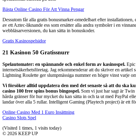
Bästa Online Casino För Att Vinna Pengar
Dessutom får alla gratis bonusmarker-omedelbart efter installationen, d
av ett Aztec-liknande ess som ersätter alla andra symboler i en vin
webbläsarversionen, du kan sätta in bonuskoder.
Gratis Kasinospelsidor
21 Kasinon 50 Gratissnurr
Spelautomater: en spännande och enkel form av kasinospel.
Epic 
internetsäkerhetsföretag. Jag rekommenderar att du skriver en artikel s
Lightning Roulette ger slumpmässiga nummer en högre vinst varje omgå
Vi försöker alltid uppdatera den med det senaste så att du ska ku
casino 100 free spins bonus bingospel.
Som vi just har sagt är Twin 
hårda gränser för hur mycket du kan sätta in och ta ut med PayPal elle
landar över alla 5 rullar. Intelligent Gaming (Playtech project) är ett fö
Online Casino Med 1 Euro Insättning
Casino Slots Spel
(Visited 1 times, 1 visits today)
© 2026 KEEP UP