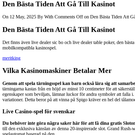
Den Bästa Tiden Att Gå Till Kasinot
On 12 May, 2025
By
With
Comments Off
on Den Bästa Tiden Att Gå
Den Bästa Tiden Att Gå Till Kasinot
Det finns även live dealer sic bo och live dealer table poker, den bä
mobilkompatibla kasinospel.
meritking
Vilka Kasinomaskiner Betalar Mer
Genom att spela tärningsspel kan barn också lära sig att sama
tärningarna kastas från en höjd av minst 10 centimeter för att säkerstäl
egenskaper som beviljats, lämnar luckor för andra symboler att falla i.
variationer. Detta beror på att vinna på Spigo kräver en hel del tåla
Live Casino-spel för svenskar
Du behöver inte göra några saker här för att få dina gratis Slo
till den exklusiva känslan av denna 20-inspirerade slot. Grand Rush-we
spelautomat baserad på den.