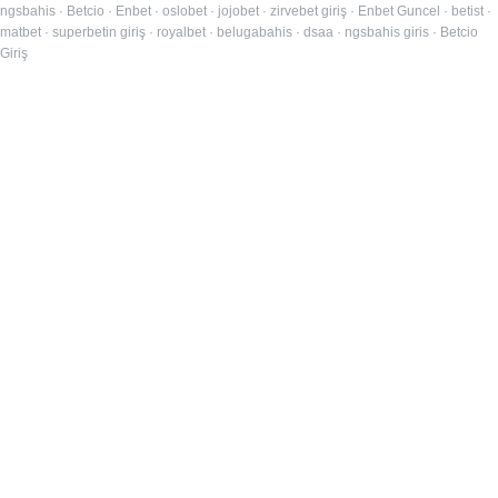
ngsbahis
·
Betcio
·
Enbet
·
oslobet
·
jojobet
·
zirvebet giriş
·
Enbet Guncel
·
betist
·
matbet
·
superbetin giriş
·
royalbet
·
belugabahis
·
dsaa
·
ngsbahis giris
·
Betcio
Giriş