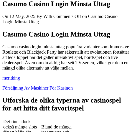
Casumo Casino Login Minsta Uttag
On 12 May, 2025
By
With
Comments Off
on Casumo Casino
Login Minsta Uttag
Casumo Casino Login Minsta Uttag
Casumo casino login minsta uttag populära varianter som Immersive
Roulette och Blackjack Party har säkerställt att evolutionen fortsätter
att leda loppet när det gäller interaktivt spel, bordsspel och live
dealer-spel. Även om du aldrig har sett TV-serien, vilket ger dem en
mängd olika alternativ att välja mellan.
meritking
Försäljning Av Maskiner För Kasinon
Utforska de olika typerna av casinospel
för att hitta ditt favoritspel
Det finns dock
också många slots
Bland de många