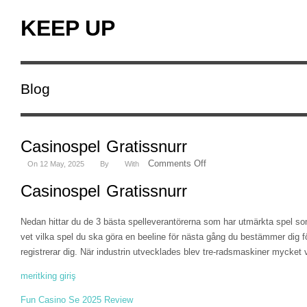
KEEP UP
Blog
Casinospel Gratissnurr
Comments Off
on
On 12 May, 2025
By
With
Casinospel
Casinospel Gratissnurr
Gratissnurr
Nedan hittar du de 3 bästa spelleverantörerna som har utmärkta spel som
vet vilka spel du ska göra en beeline för nästa gång du bestämmer dig fö
registrerar dig. När industrin utvecklades blev tre-radsmaskiner mycket 
meritking giriş
Fun Casino Se 2025 Review