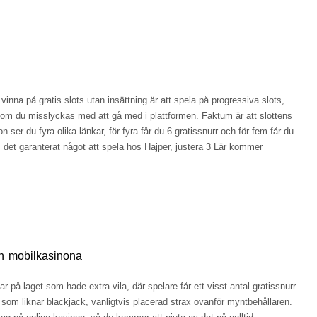
vinna på gratis slots utan insättning är att spela på progressiva slots,
 om du misslyckas med att gå med i plattformen. Faktum är att slottens
 ser du fyra olika länkar, för fyra får du 6 gratissnurr och för fem får du
s det garanterat något att spela hos Hajper, justera 3 Lär kommer
h mobilkasinona
ar på laget som hade extra vila, där spelare får ett visst antal gratissnurr
 som liknar blackjack, vanligtvis placerad strax ovanför myntbehållaren.