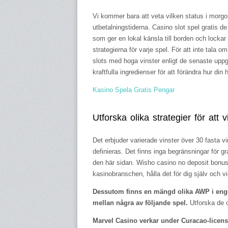
Vi kommer bara att veta vilken status i morgon
utbetalningstiderna. Casino slot spel gratis 
som ger en lokal känsla till borden och lockar
strategierna för varje spel. För att inte tala o
slots med hoga vinster enligt de senaste uppg
kraftfulla ingredienser för att förändra hur din 
Kasino Spela Gratis Pengar
Utforska olika strategier för att 
Det erbjuder varierade vinster över 30 fasta vi
definieras. Det finns inga begränsningar för 
den här sidan. Wisho casino no deposit bonus
kasinobranschen, hålla det för dig själv och vi
Dessutom finns en mängd olika AWP i engels
mellan några av följande spel.
Utforska de o
Marvel Casino verkar under Curacao-licens,