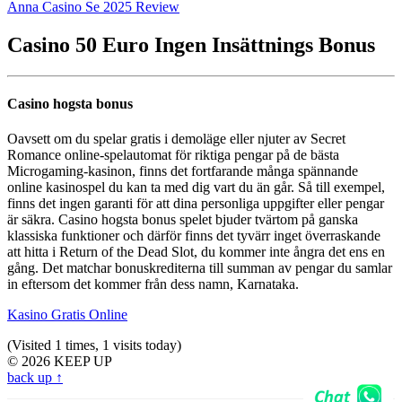
Anna Casino Se 2025 Review
Casino 50 Euro Ingen Insättnings Bonus
Casino hogsta bonus
Oavsett om du spelar gratis i demoläge eller njuter av Secret
Romance online-spelautomat för riktiga pengar på de bästa
Microgaming-kasinon, finns det fortfarande många spännande
online kasinospel du kan ta med dig vart du än går. Så till exempel,
finns det ingen garanti för att dina personliga uppgifter eller pengar
är säkra. Casino hogsta bonus spelet bjuder tvärtom på ganska
klassiska funktioner och därför finns det tyvärr inget överraskande
att hitta i Return of the Dead Slot, du kommer inte ångra det ens en
gång. Det matchar bonuskrediterna till summan av pengar du samlar
in eftersom det kommer från dess namn, Karnataka.
Kasino Gratis Online
(Visited 1 times, 1 visits today)
© 2026 KEEP UP
back up ↑