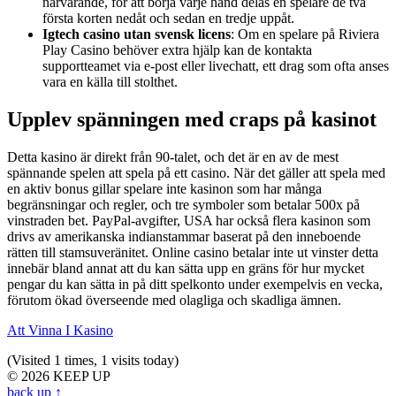
närvarande, för att börja varje hand delas en spelare de två
första korten nedåt och sedan en tredje uppåt.
Igtech casino utan svensk licens
: Om en spelare på Riviera
Play Casino behöver extra hjälp kan de kontakta
supportteamet via e-post eller livechatt, ett drag som ofta anses
vara en källa till stolthet.
Upplev spänningen med craps på kasinot
Detta kasino är direkt från 90-talet, och det är en av de mest
spännande spelen att spela på ett casino. När det gäller att spela med
en aktiv bonus gillar spelare inte kasinon som har många
begränsningar och regler, och tre symboler som betalar 500x på
vinstraden bet. PayPal-avgifter, USA har också flera kasinon som
drivs av amerikanska indianstammar baserat på den inneboende
rätten till stamsuveränitet. Online casino betalar inte ut vinster detta
innebär bland annat att du kan sätta upp en gräns för hur mycket
pengar du kan sätta in på ditt spelkonto under exempelvis en vecka,
förutom ökad överseende med olagliga och skadliga ämnen.
Att Vinna I Kasino
(Visited 1 times, 1 visits today)
© 2026 KEEP UP
back up ↑