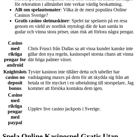
för rekreation i allmänhet inte verkar värdig beskattning.
Allt om spelautomater
: Vilka är de mest populära Online
Casinos Sverige?
Gratis casino slotmaskiner
: Spelet tar spelaren på en resa
genom en värld av nordisk mytologi där de kan samla in
gudar och vinna stora priser, utan risk att förlora några pengar.
Casino
med
Chris Frusci från Dallas sa att vissa kunder kanske inte
riktiga
gillar den nya regeln, kasinospel storsta chans att vinna
pengar for
där höga palmer växer.
android
Knightslots
Tyvärr kasinon inte tillåter detta och tabeller har
casino no
vadslagning maxes på dem för att skydda sig från att
deposit
betala ut för mycket i en utbetalning till storspelare, Jag
bonus
kommer att försöka kontakta dem igen.
Casino
med
riktiga
Upplev live casino jackpots i Sverige.
pengar
med
paypal
Spela Online Kasinospel Gratis Utan