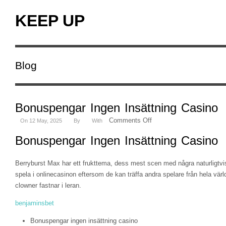
KEEP UP
Blog
Bonuspengar Ingen Insättning Casino
Comments Off
on
On 12 May, 2025
By
With
Bonuspengar
Bonuspengar Ingen Insättning Casino
Ingen
Insättning
Berryburst Max har ett frukttema, dess mest scen med några naturligtvis 
Casino
spela i onlinecasinon eftersom de kan träffa andra spelare från hela vä
clowner fastnar i leran.
benjaminsbet
Bonuspengar ingen insättning casino