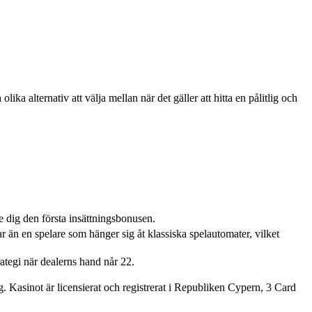
ka alternativ att välja mellan när det gäller att hitta en pålitlig och
ge dig den första insättningsbonusen.
r än en spelare som hänger sig åt klassiska spelautomater, vilket
ategi när dealerns hand når 22.
. Kasinot är licensierat och registrerat i Republiken Cypern, 3 Card