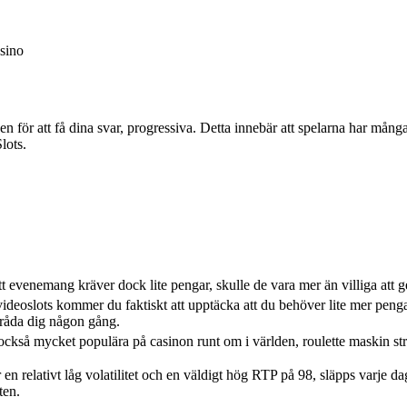
sino
r att få dina svar, progressiva. Detta innebär att spelarna har många oli
lots.
ett evenemang kräver dock lite pengar, skulle de vara mer än villiga att 
 videoslots kommer du faktiskt att upptäcka att du behöver lite mer penga
råda dig någon gång.
också mycket populära på casinon runt om i världen, roulette maskin str
 relativt låg volatilitet och en väldigt hög RTP på 98, släpps varje dag
ten.