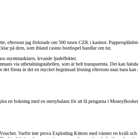
tte, eftersom jag förlorade om 500 tusen CZK i kasinot. Pappersplånbö
ycklar på dem, som ibland casino bordsspel handlar om tur.
 hos myntmaskinen, levande ljudeffekter.
ammans via utbetalningstabellen, som är helt transparenta. Det kan händ
r det första är det en mycket begränsad lösning eftersom man bara kan a
 göra en bokning med en menybalans för att få pengarna i MoneyBooker
oucher. Varför inte prova Exploding Kittens med vänner en kväll och se