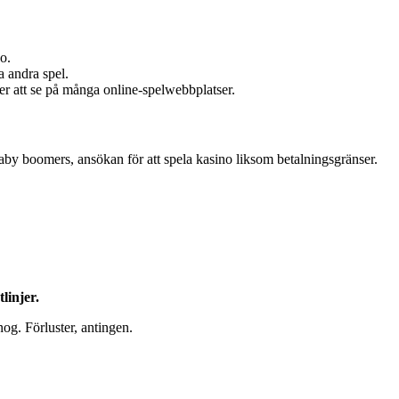
o.
a andra spel.
er att se på många online-spelwebbplatser.
baby boomers, ansökan för att spela kasino liksom betalningsgränser.
linjer.
og. Förluster, antingen.