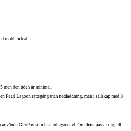
med mobil också.
25 men den tiden är minimal.
 en Pearl Lagoon rättegång utan nedladdning, men i sällskap med 3
 du använde GiroPay som insättningsmetod. Om detta passar dig, till