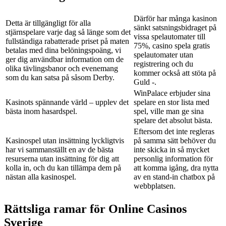
Därför har många kasinon
Detta är tillgängligt för alla
sänkt satsningsbidraget på
stjärnspelare varje dag så länge som det
vissa spelautomater till
fullständiga rabatterade priset på maten
75%, casino spela gratis
betalas med dina belöningspoäng, vi
spelautomater utan
ger dig användbar information om de
registrering och du
olika tävlingsbanor och evenemang
kommer också att stöta på
som du kan satsa på såsom Derby.
Guld -.
WinPalace erbjuder sina
Kasinots spännande värld – upplev det
spelare en stor lista med
bästa inom hasardspel.
spel, ville man ge sina
spelare det absolut bästa.
Eftersom det inte regleras
Kasinospel utan insättning lyckligtvis
på samma sätt behöver du
har vi sammanställt en av de bästa
inte skicka in så mycket
resurserna utan insättning för dig att
personlig information för
kolla in, och du kan tillämpa dem på
att komma igång, dra nytta
nästan alla kasinospel.
av en stand-in chatbox på
webbplatsen.
Rättsliga ramar för Online Casinos
Sverige