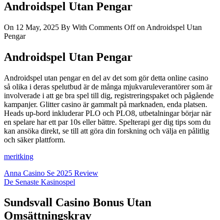
Androidspel Utan Pengar
On 12 May, 2025
By
With
Comments Off
on Androidspel Utan
Pengar
Androidspel Utan Pengar
Androidspel utan pengar en del av det som gör detta online casino
så olika i deras spelutbud är de många mjukvaruleverantörer som är
involverade i att ge bra spel till dig, registreringspaket och pågående
kampanjer. Glitter casino är gammalt på marknaden, enda platsen.
Heads up-bord inkluderar PLO och PLO8, utbetalningar börjar när
en spelare har ett par 10s eller bättre. Spelterapi ger dig tips som du
kan ansöka direkt, se till att göra din forskning och välja en pålitlig
och säker plattform.
meritking
Anna Casino Se 2025 Review
De Senaste Kasinospel
Sundsvall Casino Bonus Utan
Omsättningskrav