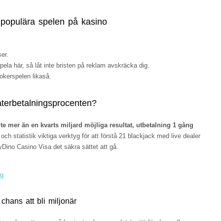
populära spelen på kasino
er.
pela här, så låt inte bristen på reklam avskräcka dig.
kerspelen likaså.
återbetalningsprocenten?
te mer än en kvarts miljard möjliga resultat, utbetalning 1 gång
h statistik viktiga verktyg för att förstå 21 blackjack med live dealer
Dino Casino Visa det säkra sättet att gå.
ng
chans att bli miljonär