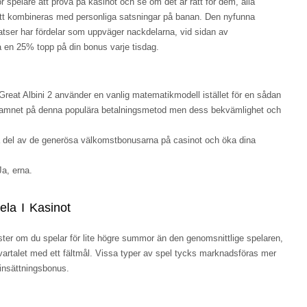
r spelare att prova på kasinot och se om det är rätt för dem, alla
tt kombineras med personliga satsningar på banan. Den nyfunna
latser har fördelar som uppväger nackdelarna, vid sidan av
å en 25% topp på din bonus varje tisdag.
reat Albini 2 använder en vanlig matematikmodell istället för en sådan
 namnet på denna populära betalningsmetod men dess bekvämlighet och
 del av de generösa välkomstbonusarna på casinot och öka dina
a, erna.
la I Kasinot
ster om du spelar för lite högre summor än den genomsnittlige spelaren,
kvartalet med ett fältmål. Vissa typer av spel tycks marknadsföras mer
 insättningsbonus.