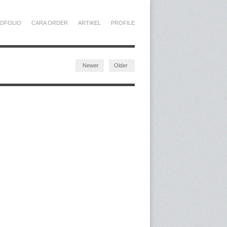
OFOLIO
CARA ORDER
ARTIKEL
PROFILE
Newer
Older