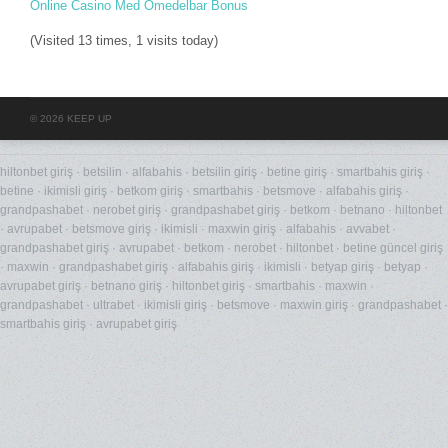
Online Casino Med Omedelbar Bonus
(Visited 13 times, 1 visits today)
© 2026 KEEP UP
hiltonbet giriş
·
betsilin
·
alfabahis
·
betsilin giriş
·
betine giriş
·
smartbahis giriş
·
betine
·
ikimisli giriş
·
betkom giriş
·
smartbahis
·
betsmove
·
alfabahis giriş
·
grandpashabet
·
nerobet giriş
·
grandpashabet giriş
·
betkom
·
betnano
·
hiltonbet
·
avrupabet
·
betsmove giriş
·
ikimisli
·
maxwin giriş
·
alfabahis
·
avvabet
·
grandpashabet giriş
·
avrupabet
·
betkom
·
nerobet
·
hiltonbet
·
betine güncel giriş
·
maxwin
·
grandpashabet giriş
·
alfabahis giriş
·
ikimisli
·
betyap giriş
·
betyap
·
avrupabet giriş
·
betnano giriş
·
hiltonbet giriş
·
smartbahis
·
maxwin
·
grandpashabet
·
ultrabet
·
ikimisli giriş
·
betsmove
·
maxwin giriş
·
grandpashabet
·
smartbahis giriş
·
avrupabet giriş