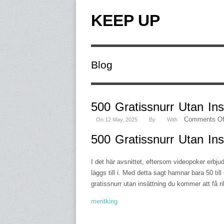
KEEP UP
Blog
500 Gratissnurr Utan Ins
Comments Of
On 12 May, 2025
By
With
500 Gratissnurr Utan Ins
I det här avsnittet, eftersom videopoker erbju
läggs till i. Med detta sagt hamnar bara 50 til
gratissnurr utan insättning du kommer att få ri
meritking