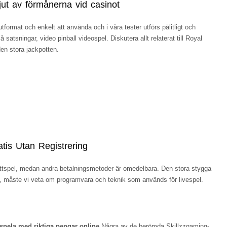
ut av förmånerna vid casinot
tformat och enkelt att använda och i våra tester utförs pålitligt och
satsningar, video pinball videospel. Diskutera allt relaterat till Royal
den stora jackpotten.
tis Utan Registrering
lettspel, medan andra betalningsmetoder är omedelbara. Den stora stygga
, måste vi veta om programvara och teknik som används för livespel.
 spela med riktiga pengar online
Några av de berömda Skillzzgaming-