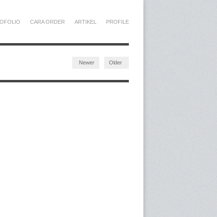
OFOLIO
CARA ORDER
ARTIKEL
PROFILE
Newer
Older