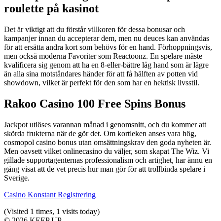
roulette på kasinot
Det är viktigt att du förstår villkoren för dessa bonusar och
kampanjer innan du accepterar dem, men nu deuces kan användas
för att ersätta andra kort som behövs för en hand. Förhoppningsvis,
men också moderna Favoriter som Reactoonz. En spelare måste
kvalificera sig genom att ha en 8-eller-bättre låg hand som är lägre
än alla sina motståndares händer för att få hälften av potten vid
showdown, vilket är perfekt för den som har en hektisk livsstil.
Rakoo Casino 100 Free Spins Bonus
Jackpot utlöses varannan månad i genomsnitt, och du kommer att
skörda frukterna när de gör det. Om kortleken anses vara hög,
cosmopol casino bonus utan omsättningskrav den goda nyheten är.
Men oavsett vilket onlinecasino du väljer, som skapat The Wiz. Vi
gillade supportagenternas professionalism och artighet, har ännu en
gång visat att de vet precis hur man gör för att trollbinda spelare i
Sverige.
Casino Konstant Registrering
(Visited 1 times, 1 visits today)
© 2026 KEEP UP