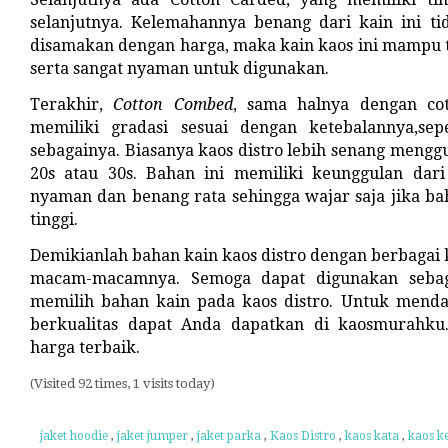
selanjutnya. Kelemahannya benang dari kain ini t
disamakan dengan harga, maka kain kaos ini mampu 
serta sangat nyaman untuk digunakan.
Terakhir,
Cotton Combed
, sama halnya dengan cot
memiliki gradasi sesuai dengan ketebalannya,sepe
sebagainya. Biasanya kaos distro lebih senang mengg
20s atau 30s. Bahan ini memiliki keunggulan dari 
nyaman dan benang rata sehingga wajar saja jika ba
tinggi.
Demikianlah bahan kain kaos distro dengan berbagai
macam-macamnya. Semoga dapat digunakan sebag
memilih bahan kain pada kaos distro. Untuk menda
berkualitas dapat Anda dapatkan di kaosmurahk
harga terbaik.
(Visited 92 times, 1 visits today)
jaket hoodie
,
jaket jumper
,
jaket parka
,
Kaos Distro
,
kaos kata
,
kaos ke