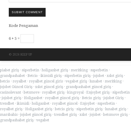
SUBMIT COMMENT
Kode Pengaman
6 + 5 =
© 2026 KEEP UP
piabet giriş
·
süperbetin
·
holiganbet giriş
·
meritking
·
superbetin
·
grandpashabet
·
Betcio
·
ikimisli giriş
·
süperbetin giriş
·
jojobet
·
xslot giriş
·
betcio
·
royalbet
·
royalbet güncel giris
·
vegabet giriş
·
lunabet
·
meritking
·
jojobet Güncel Giriş
·
xslot güncel giriş
·
grandpashabet güncel giriş
·
casinolevant
·
betsmove
·
royalbet giriş
·
kingroyal
·
Enjoybet giriş
·
süperbetin
·
jojobet giriş
·
Holiganbet
·
royalbet güncel giriş
·
Betcio giriş
·
jojobet Giriş
·
trendbet
·
ikimisli
·
holiganbet
·
royalbet güncel
·
Enjoybet
·
superbetin
·
royalbet giriş
·
Holiganbet giriş
·
betcio giriş
·
süperbetin giriş
·
lunabet giriş
·
marsbahis
·
jojobet güncel giriş
·
trendbet giriş
·
xslot
·
jojobet
·
betsmove giriş
·
grandpashabet giriş
·
vegabet