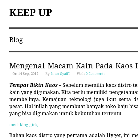
KEEP UP
Blog
Mengenal Macam Kain Pada Kaos D
On 14 Sep, 2017
By
Imam Syafi'i
With
0 Comments
Tempat Bikin Kaos
– Sebelum memilih kaos distro t
kain yang digunakan. Kita perlu memiliki pengetahua
membelinya. Kemajuan teknologi juga ikut serta 
pesat. Hal inilah yang membuat banyak toko baju bis
yang bisa digunakan untuk kebutuhan tertentu.
meritking giriş
Bahan kaos distro yang pertama adalah Hyget, ini 