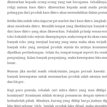
ditawarkan kepada orang-orang yang taat beragama. Sebaliknya, 
religi namun kaos distro ditawarkan kepada anak muda pecin
pelanggan dari produk kaos distro akan memudahkan dalam pemas
Ketika kita sudah tahu siapa target market dari kaos distro, langka
akan membuka distro. Memilih tempat yang disekitarnya banyak 
dari kaos distro yang akan ditawarkan. Pakailah prinsip teman-tem
toko bukalah toko sejenis disampingnya, maka tempat itu akan rama
banyak toko yang menjual barang yang sama maka akan terjadi p
banyak toko yang menjual produk sejenis itu artinya konsum
dijadikan pertimbangan. Selain itu, tempat-tempat seperti itu ce
pengunjung. Kalau banyak pengunjung, maka kesempatan kita menj
besar.
Namun jika modal masih cekak/minim, jangan pernah kawatir.
banyak kesempatan untuk memasarkan produk salah satunya melal
dan bloger.
Bagi para pemula, cobalah cari mitra distro yang mau dititip
konsinyasi? Konsinyasi adalah strategi pemasaran dengan system 
keduabelah pihak. Misalnya, barang yang dititip harga jualnya di
kita titipi sebesar 50rb. Setelah produk laku dijual, maka sipeni