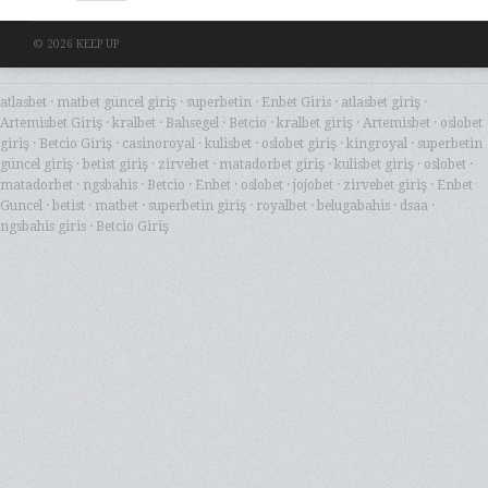
© 2026 KEEP UP
atlasbet
·
matbet güncel giriş
·
superbetin
·
Enbet Giris
·
atlasbet giriş
·
Artemisbet Giriş
·
kralbet
·
Bahsegel
·
Betcio
·
kralbet giriş
·
Artemisbet
·
oslobet
giriş
·
Betcio Giriş
·
casinoroyal
·
kulisbet
·
oslobet giriş
·
kingroyal
·
superbetin
güncel giriş
·
betist giriş
·
zirvebet
·
matadorbet giriş
·
kulisbet giriş
·
oslobet
·
matadorbet
·
ngsbahis
·
Betcio
·
Enbet
·
oslobet
·
jojobet
·
zirvebet giriş
·
Enbet
Guncel
·
betist
·
matbet
·
superbetin giriş
·
royalbet
·
belugabahis
·
dsaa
·
ngsbahis giris
·
Betcio Giriş