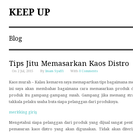
KEEP UP
Blog
Tips Jitu Memasarkan Kaos Distro
On 2 Jul, 2015
By
Imam Syafi'i
With
0 Comments
Kaos murah – Kalau kemaren saya memapartkan tips bagaimana mem
ini saya akan membahas bagaimana cara memasarkan produk d
produk itu gampang-gampang susah. Gampang jika memang strat
takkala pelaku usaha buta siapa pelanggan dari produknya.
meritking giriş
Mengetahui siapa pelanggan dari produk yang dijual sangat penti
pemasaran kaos distro yang akan digunakan. Tidak akan diteri