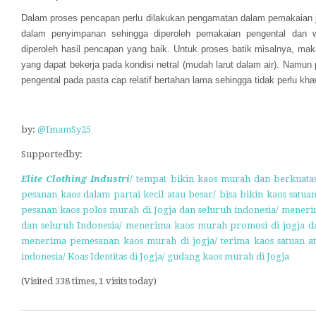
D
alam proses pencapan perlu dilakukan pengamatan dalam pemakaian j
dalam penyimpanan sehingga diperoleh pemakaian pengental dan
diperoleh hasil pencapan yang baik. Untuk proses batik
misalnya,
maka
yang dapat bekerja pada kondisi netral (mudah larut dalam air).
Namun p
pengental pada pasta cap relatif bertahan lama sehingga tidak perlu kha
by:
@ImamSy25
Supportedby:
Elite Clothing Industri
/ tempat bikin kaos murah dan berkuata
pesanan kaos dalam partai kecil atau besar/ bisa bikin kaos satua
pesanan kaos polos murah di Jogja dan seluruh indonesia/ mener
dan seluruh Indonesia/ menerima kaos murah promosi di jogja da
menerima pemesanan kaos murah di jogja/ terima kaos satuan ata
indonesia/ Koas Identitas di Jogja/ gudang kaos murah di Jogja
(Visited 338 times, 1 visits today)