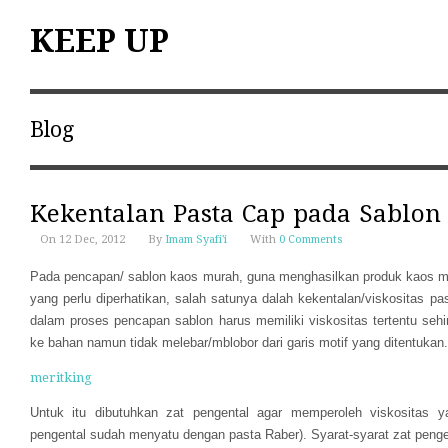
KEEP UP
Blog
Kekentalan Pasta Cap pada Sablo
On 12 Dec, 2012
By
Imam Syafi'i
With
0 Comments
Pada pencapan/ sablon kaos murah, guna menghasilkan produk kaos mur
yang perlu diperhatikan, salah satunya dalah kekentalan/viskositas pa
dalam proses pencapan sablon harus memiliki viskositas tertentu s
ke bahan namun tidak melebar/mblobor dari garis motif yang ditentukan
meritking
Untuk itu dibutuhkan zat pengental agar memperoleh viskositas y
pengental sudah menyatu dengan pasta Raber)
. Syarat
-syarat
zat penge