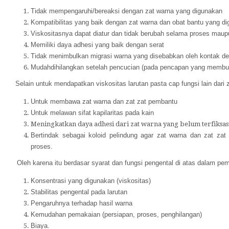
Tidak mempengaruhi/bereaksi dengan zat warna yang digunakan
Kompatibilitas yang baik dengan zat warna dan obat bantu yang d
Viskositasnya dapat diatur dan tidak berubah selama proses mau
Memiliki daya adhesi yang baik dengan serat
Tidak menimbulkan migrasi warna yang disebabkan oleh kontak de
Mudah
dihilangkan setelah pencucian
(pada pencapan yang membut
Selain untuk mendapatkan viskositas larutan pasta cap fungsi lain dari 
Untuk membawa zat warna dan zat zat pembantu
Untuk melawan sifat kapilaritas pada kain
Meningkatkan daya adhesi dari zat warna yang belum terfiksas
Bertindak sebagai koloid pelindung agar zat warna dan zat za
proses.
Oleh karena itu berdasar syarat dan fungsi pengental
di atas dalam
pem
Konsentrasi yang digunakan (viskositas)
Stabilitas pengental pada larutan
Pengaruhnya terhadap hasil warna
Kemudahan pemakaian (persiapan, proses, penghilangan)
Biaya.