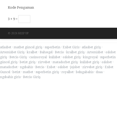
Kode Pengaman
3 + 9 =
© 2026 KEEP UP
atlasbet
·
matbet güncel giriş
·
superbetin
·
Enbet Giris
·
atlasbet giriş
·
Artemisbet Giriş
·
kralbet
·
Bahsegel
·
Betcio
·
kralbet giriş
·
Artemisbet
·
oslobet
giriş
·
Betcio Giriş
·
casinoroyal
·
kulisbet
·
oslobet giriş
·
kingroyal
·
superbetin
güncel giriş
·
betist giriş
·
zirvebet
·
matadorbet giriş
·
kulisbet giriş
·
oslobet
·
matadorbet
·
ngsbahis
·
Betcio
·
Enbet
·
oslobet
·
jojobet
·
zirvebet giriş
·
Enbet
Guncel
·
betist
·
matbet
·
superbetin giriş
·
royalbet
·
belugabahis
·
dsaa
·
ngsbahis giris
·
Betcio Giriş